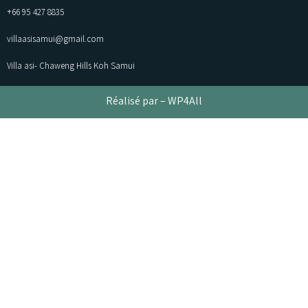
⁦+66 95 427 8835⁩
villaasisamui@gmail.com
Villa asi- Chaweng Hills Koh Samui
Réalisé par –
WP4All