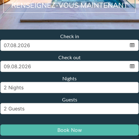
RENSEIGNEZ-VOUS MAINTENANT
Check in
Check out
Nights
Guests
Book Now