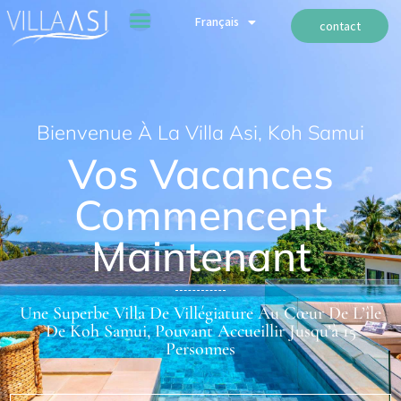
ไทย
Français
Русский
contact
PAGE D’ACCUEIL
INFORMATIONS-SUR-LA-VILLA
CONTACTEZ NOUS
Bienvenue À La Villa Asi, Koh Samui
Vos Vacances
Commencent
Maintenant
Une Superbe Villa De Villégiature Au Cœur De L’île
De Koh Samui, Pouvant Accueillir Jusqu’à 15
Personnes